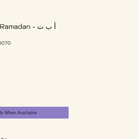
amadan - أ ب ت
6070
fy When Available