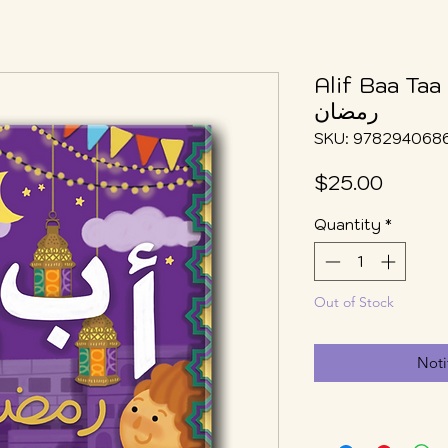
Alif Baa Taa R
رمضان
SKU: 978294068
Price
$25.00
Quantity
*
Out of Stock
Noti