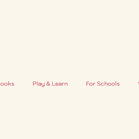
FREE SHIPPING OVER $100+ (USA ONLY)
ooks
Play & Learn
For Schools